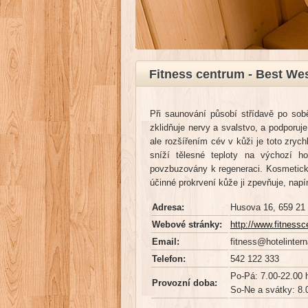
Fitness centrum - Best Wes
Při saunování působí střídavě po sob
zklidňuje nervy a svalstvo, a podporuje
ale rozšířením cév v kůži je toto zryc
sníží tělesné teploty na výchozí h
povzbuzovány k regeneraci. Kosmetický 
účinné prokrvení kůže ji zpevňuje, napí
Adresa:
Husova 16, 659 21
Webové stránky:
http://www.fitness
Email:
fitness@hotelintern
Telefon:
542 122 333
Po-Pá: 7.00-22.00 
Provozní doba:
So-Ne a svátky: 8.