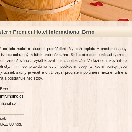
tern Premier Hotel International Brno
ě na tělo horké a studené podráždění. Vysoká teplota v prostoru sauny
 tvorbu ochranných látek proti nákazám. Srdce bije sice poněkud rychleji,
hlení zmenšováno a vyšší krevní tlak stabilizován. Ve fázi ochlazování se
odnoty. Tím se pravidelně cvičí podkožní cévy a kožní buňky jsou
účinek sauny je vidět a cítit. Lepší pročištění pórů není možné. Silné a
ná a odstraňuje nečistoty.
 Brno
centrumbrno.cz
ational.cz
hod.
00-22.00 hod.