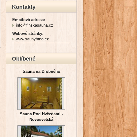
Kontakty
Emailová adresa:
info@finskasauna.cz
Webové stránky:
www.saunybrno.cz
Oblíbené
Sauna na Drobného
Sauna Pod Hvězdami -
Novosvětská