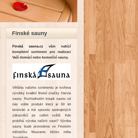
Finské sauny
Finská sauna.cz
vám nabízí
kompletní sortiment pro realizaci
Vaší domácí nebo komerční sauny.
Většina našeho sortimentu je tvořena
výrobky kvalitní finské značky Harvia
sauny. Rozhodnutím koupit saunu od
nás volíte produkt který je 60 let
testován a má spoustu spokojených
zákazníků po celém světě. Kde
probíhá výroba našich saun? Výroba
sauny bude provedena ve Finském
městečku Muurame blízko měta
Jyvaskyla.